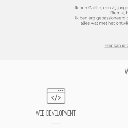
Ik ben Gaëlle, een 23 jarig
Riemst, 
Ik ben erg gepassioneerd d
alles wat met het ontwi
Hier kan je
W
Web development